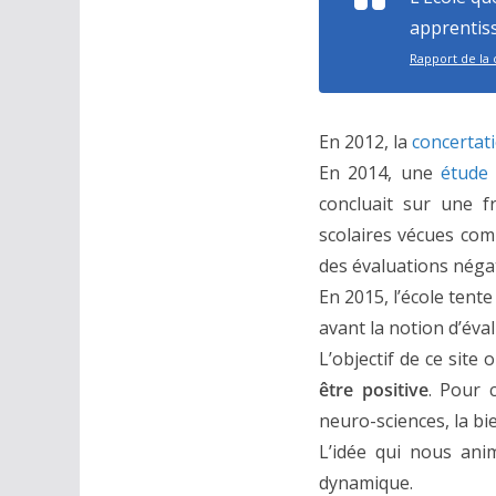
apprentiss
Rapport de la 
En 2012, la
concertati
En 2014, une
étude 
concluait sur une f
scolaires vécues co
des évaluations négat
En 2015, l’école ten
avant la notion d’éva
L’objectif de ce site
être positive
. Pour 
neuro-sciences, la bi
L’idée qui nous ani
dynamique.