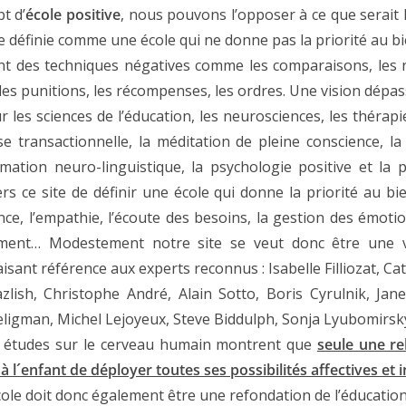
t d’
école positive
, nous pouvons l’opposer à ce que serait l
e définie comme une école qui ne donne pas la priorité au bi
ent des techniques négatives comme les comparaisons, les n
, les punitions, les récompenses, les ordres. Une vision dépas
 les sciences de l’éducation, les neurosciences, les théra
lyse transactionnelle, la méditation de pleine conscience, 
mation neuro-linguistique, la psychologie positive et la p
s ce site de définir une école qui donne la priorité au bi
lance, l’empathie, l’écoute des besoins, la gestion des émoti
ment… Modestement notre site se veut donc être une vi
faisant référence aux experts reconnus : Isabelle Filliozat, 
lish, Christophe André, Alain Sotto, Boris Cyrulnik, Jan
ligman, Michel Lejoyeux, Steve Biddulph, Sonja Lyubomirsky,
s études sur le cerveau humain montrent que
seule une re
 l´enfant de déployer toutes ses possibilités affectives et in
cole doit donc également être une refondation de l’éducation