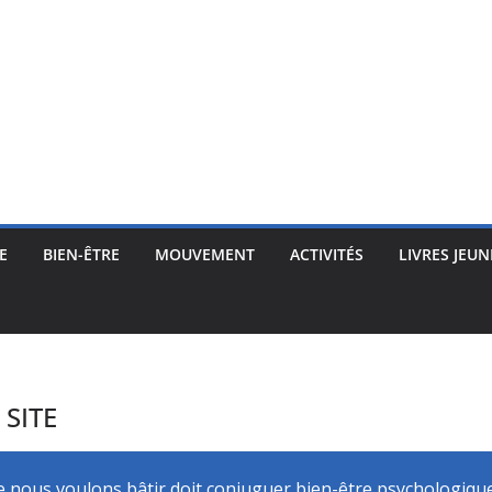
E
BIEN-ÊTRE
MOUVEMENT
ACTIVITÉS
LIVRES JEUN
SITE
e nous voulons bâtir doit conjuguer bien-être psychologique