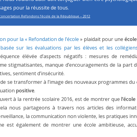
ages pour la réussite de tous.
concertation Refondons l’école de la République – 2012
on pour la « Refondation de l’école
» plaidait pour une
école
basée sur les évaluations par les élèves et les collégiens
réquence élévée d’aspects négatifs : mesures de remédiat
mme stigmatisantes, manque d’encouragements de la part d
ives, sentiment d’insécurité.
te de se transformer à l’image des nouveaux programmes du c
luation
positive
.
 ouvert à la rentrée scolaire 2016, est de montrer que
l’écol
cela nous partageons à travers nos articles des informat
enveillance, la communication non violente, les pratiques i
me est également de montrer une école ambitieuse, accu