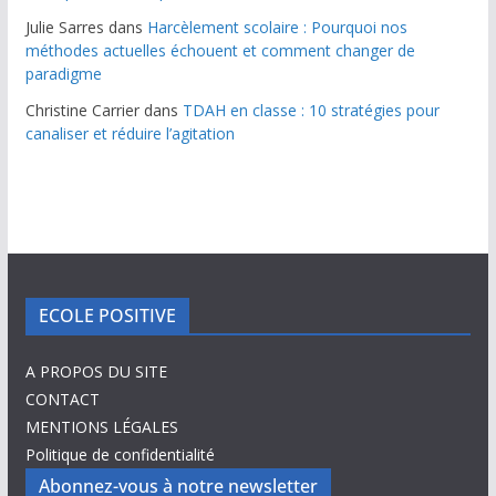
Julie Sarres
dans
Harcèlement scolaire : Pourquoi nos
méthodes actuelles échouent et comment changer de
paradigme
Christine Carrier
dans
TDAH en classe : 10 stratégies pour
canaliser et réduire l’agitation
ECOLE POSITIVE
A PROPOS DU SITE
CONTACT
MENTIONS LÉGALES
Politique de confidentialité
Abonnez-vous à notre newsletter