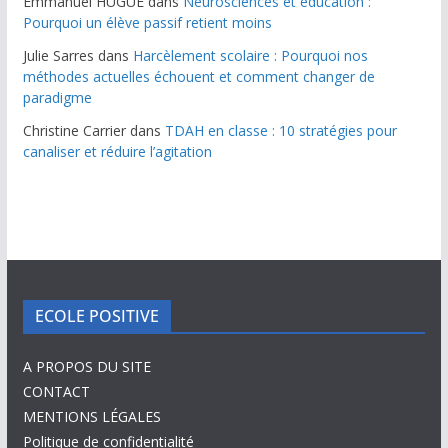
Emmanuel HUGUE
dans
Neurosciences et éducation :
Pourquoi un élève passif retient moins
Julie Sarres
dans
Harcèlement scolaire : Pourquoi nos
méthodes actuelles échouent et comment changer de
paradigme
Christine Carrier
dans
TDAH en classe : 10 stratégies pour
canaliser et réduire l’agitation
ECOLE POSITIVE
A PROPOS DU SITE
CONTACT
MENTIONS LÉGALES
Politique de confidentialité