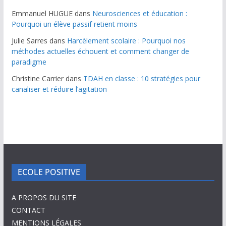
Emmanuel HUGUE
dans
Neurosciences et éducation :
Pourquoi un élève passif retient moins
Julie Sarres
dans
Harcèlement scolaire : Pourquoi nos
méthodes actuelles échouent et comment changer de
paradigme
Christine Carrier
dans
TDAH en classe : 10 stratégies pour
canaliser et réduire l’agitation
ECOLE POSITIVE
A PROPOS DU SITE
CONTACT
MENTIONS LÉGALES