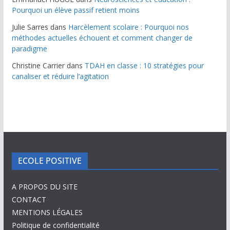
Pourquoi un élève passif retient moins
Julie Sarres
dans
Harcèlement scolaire : Pourquoi nos
méthodes actuelles échouent et comment changer de
paradigme
Christine Carrier
dans
TDAH en classe : 10 stratégies pour
canaliser et réduire l’agitation
ECOLE POSITIVE
A PROPOS DU SITE
CONTACT
MENTIONS LÉGALES
Politique de confidentialité