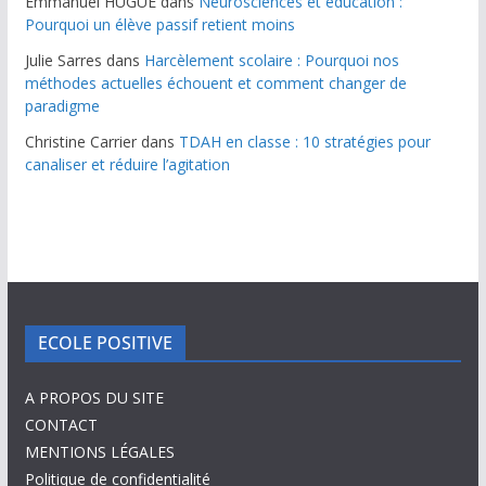
Emmanuel HUGUE
dans
Neurosciences et éducation :
Pourquoi un élève passif retient moins
Julie Sarres
dans
Harcèlement scolaire : Pourquoi nos
méthodes actuelles échouent et comment changer de
paradigme
Christine Carrier
dans
TDAH en classe : 10 stratégies pour
canaliser et réduire l’agitation
ECOLE POSITIVE
A PROPOS DU SITE
CONTACT
MENTIONS LÉGALES
Politique de confidentialité