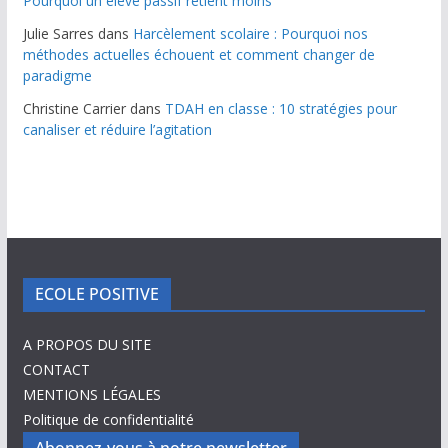
Pourquoi un élève passif retient moins
Julie Sarres
dans
Harcèlement scolaire : Pourquoi nos
méthodes actuelles échouent et comment changer de
paradigme
Christine Carrier
dans
TDAH en classe : 10 stratégies pour
canaliser et réduire l’agitation
ECOLE POSITIVE
A PROPOS DU SITE
CONTACT
MENTIONS LÉGALES
Politique de confidentialité
Abonnez-vous à notre newsletter