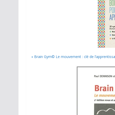
« Brain Gym© Le mouvement : clé de l’apprentissa