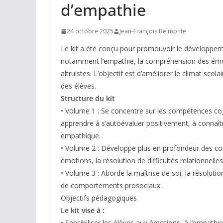
d’empathie
24 octobre 2025
Jean-François Belmonte
Le kit a été conçu pour promouvoir le développem
notamment l’empathie, la compréhension des émo
altruistes. L’objectif est d’améliorer le climat scol
des élèves.
Structure du kit
• Volume 1 : Se concentre sur les compétences cogn
apprendre à s’autoévaluer positivement, à conna
empathique.
• Volume 2 : Développe plus en profondeur des com
émotions, la résolution de difficultés relationnelles
• Volume 3 : Aborde la maîtrise de soi, la résoluti
de comportements prosociaux.
Objectifs pédagogiques
Le kit vise à :
• Sensibiliser les élèves aux émotions, à l’empath