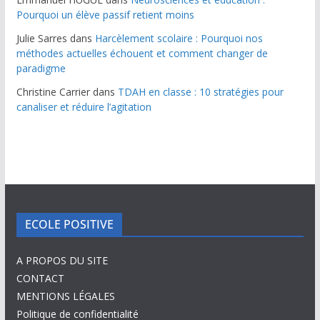
Pourquoi un élève passif retient moins
Julie Sarres
dans
Harcèlement scolaire : Pourquoi nos
méthodes actuelles échouent et comment changer de
paradigme
Christine Carrier
dans
TDAH en classe : 10 stratégies pour
canaliser et réduire l’agitation
ECOLE POSITIVE
A PROPOS DU SITE
CONTACT
MENTIONS LÉGALES
Politique de confidentialité