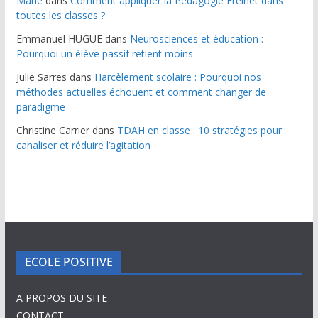
Marie
dans
Comment appliquer la Pédagogie Freinet dans
toutes les classes ?
Emmanuel HUGUE
dans
Neurosciences et éducation :
Pourquoi un élève passif retient moins
Julie Sarres
dans
Harcèlement scolaire : Pourquoi nos
méthodes actuelles échouent et comment changer de
paradigme
Christine Carrier
dans
TDAH en classe : 10 stratégies pour
canaliser et réduire l’agitation
ECOLE POSITIVE
A PROPOS DU SITE
CONTACT