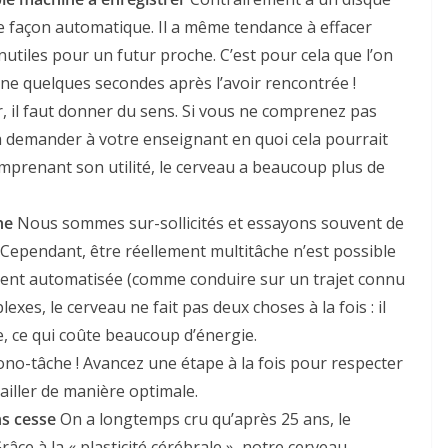
e façon automatique. Il a même tendance à effacer
nutiles pour un futur proche. C’est pour cela que l’on
e quelques secondes après l’avoir rencontrée !
, il faut donner du sens. Si vous ne comprenez pas
as à demander à votre enseignant en quoi cela pourrait
omprenant son utilité, le cerveau a beaucoup plus de
he
Nous sommes sur-sollicités et essayons souvent de
Cependant, être réellement multitâche n’est possible
ement automatisée (comme conduire sur un trajet connu
exes, le cerveau ne fait pas deux choses à la fois : il
e, ce qui coûte beaucoup d’énergie.
no-tâche ! Avancez une étape à la fois pour respecter
vailler de manière optimale.
ns cesse
On a longtemps cru qu’après 25 ans, le
râce à la « plasticité cérébrale », notre cerveau