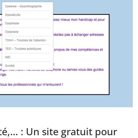
é,… : Un site gratuit pour