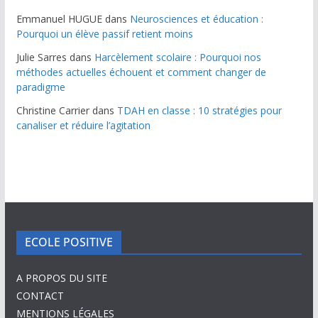
Emmanuel HUGUE
dans
Neurosciences et éducation :
Pourquoi un élève passif retient moins
Julie Sarres
dans
Harcèlement scolaire : Pourquoi nos
méthodes actuelles échouent et comment changer de
paradigme
Christine Carrier
dans
TDAH en classe : 10 stratégies pour
canaliser et réduire l’agitation
ECOLE POSITIVE
A PROPOS DU SITE
CONTACT
MENTIONS LÉGALES