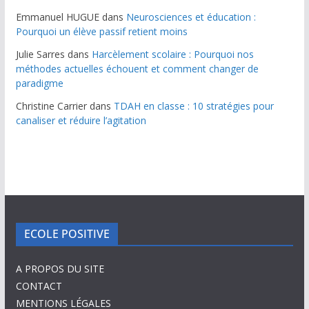
Emmanuel HUGUE
dans
Neurosciences et éducation :
Pourquoi un élève passif retient moins
Julie Sarres
dans
Harcèlement scolaire : Pourquoi nos
méthodes actuelles échouent et comment changer de
paradigme
Christine Carrier
dans
TDAH en classe : 10 stratégies pour
canaliser et réduire l’agitation
ECOLE POSITIVE
A PROPOS DU SITE
CONTACT
MENTIONS LÉGALES