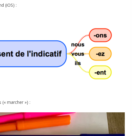
d (iOS) :
 (« marcher ») :