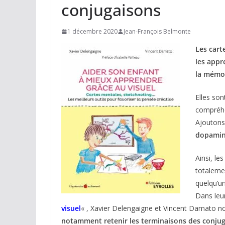
conjugaisons
1 décembre 2020
Jean-François Belmonte
Les cart
les appr
la mémor
Elles son
compréhe
Ajoutons
dopami
Ainsi, le
totaleme
quelqu’un
Dans leur
visuel
« , Xavier Delengaigne et Vincent Damato n
notamment retenir les terminaisons des conju