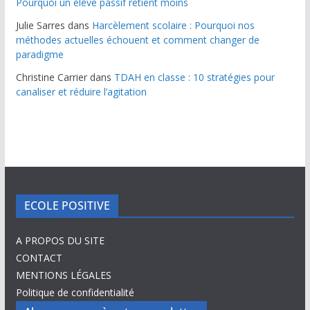
Pourquoi un élève passif retient moins
Julie Sarres
dans
Harcèlement scolaire : Pourquoi nos
méthodes actuelles échouent et comment changer de
paradigme
Christine Carrier
dans
TDAH en classe : 10 stratégies pour
canaliser et réduire l’agitation
ECOLE POSITIVE
A PROPOS DU SITE
CONTACT
MENTIONS LÉGALES
Politique de confidentialité