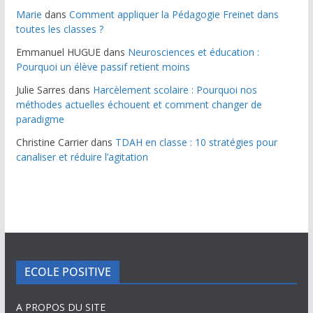
Marie
dans
Comment appliquer la Pédagogie Freinet dans
toutes les classes ?
Emmanuel HUGUE
dans
Neurosciences et éducation :
Pourquoi un élève passif retient moins
Julie Sarres
dans
Harcèlement scolaire : Pourquoi nos
méthodes actuelles échouent et comment changer de
paradigme
Christine Carrier
dans
TDAH en classe : 10 stratégies pour
canaliser et réduire l’agitation
ECOLE POSITIVE
A PROPOS DU SITE