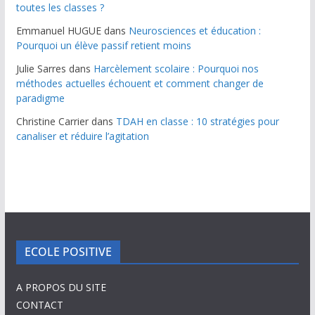
toutes les classes ?
Emmanuel HUGUE
dans
Neurosciences et éducation :
Pourquoi un élève passif retient moins
Julie Sarres
dans
Harcèlement scolaire : Pourquoi nos
méthodes actuelles échouent et comment changer de
paradigme
Christine Carrier
dans
TDAH en classe : 10 stratégies pour
canaliser et réduire l’agitation
ECOLE POSITIVE
A PROPOS DU SITE
CONTACT