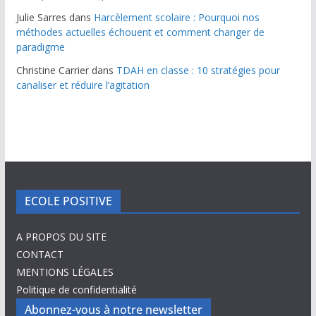
Julie Sarres
dans
Harcèlement scolaire : Pourquoi nos
méthodes actuelles échouent et comment changer de
paradigme
Christine Carrier
dans
TDAH en classe : 10 stratégies pour
canaliser et réduire l’agitation
ECOLE POSITIVE
A PROPOS DU SITE
CONTACT
MENTIONS LÉGALES
Politique de confidentialité
Abonnez-vous à notre newsletter