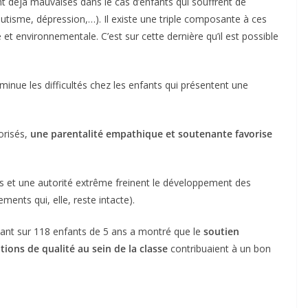
nt déjà mauvaises dans le cas d’enfants qui souffrent de
 autisme, dépression,…). Il existe une triple composante à ces
et environnementale. C’est sur cette dernière qu’il est possible
minue les difficultés chez les enfants qui présentent une
orisés,
une parentalité empathique et soutenante favorise
aces et une autorité extrême freinent le développement des
ments qui, elle, reste intacte).
rtant sur 118 enfants de 5 ans a montré que le
soutien
ions de qualité au sein de la classe
contribuaient à un bon