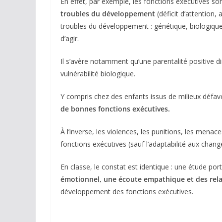
En effet, par exemple, les fonctions exécutives so
troubles du développement
(déficit d’attention,
troubles du développement : génétique, biologique 
d’agir.
Il s’avère notamment qu’une parentalité positive di
vulnérabilité biologique.
Y compris chez des enfants issus de milieux défav
de bonnes fonctions exécutives.
À l’inverse, les violences, les punitions, les men
fonctions exécutives (sauf l’adaptabilité aux change
En classe, le constat est identique : une étude po
émotionnel, une écoute empathique et des relat
développement des fonctions exécutives.