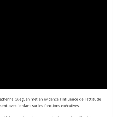
, Catherine Gueguen met en évidence
l’influence de l’attitude
sent avec l’enfant
sur les fonctions exécutives.